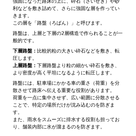
強固になった路床の上に、砕石（さいせき）や砂
利などを敷き詰めて、さらに強固な層を作ってい
きます。
この層を「路盤（ろばん）」と呼びます。
路盤は、上層と下層の2層構造で作られることが一
般的です。
下層路盤：
比較的粒の大きい砕石などを敷き、転
圧します。
上層路盤：
下層路盤より粒の細かい砕石を敷き、
より密度が高く平坦になるように転圧します。
路盤には、駐車場にかかる車の重さ（荷重）を分
散させて路床へ伝える重要な役割があります。
荷重を一点に集中させず、広い範囲に分散させる
ことで、特定の場所だけが沈み込むのを防ぎま
す。
また、雨水をスムーズに排水する役割も担ってお
り、舗装内部に水が溜まるのを防ぎます。