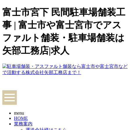
富士市宮下 民間駐車場舗装工
事 | 富士市や富士宮市でアス
ファルト舗装・駐車場舗装は
矢部工務店|求人
menu
HOME
業務案内
運送会社様はこちら