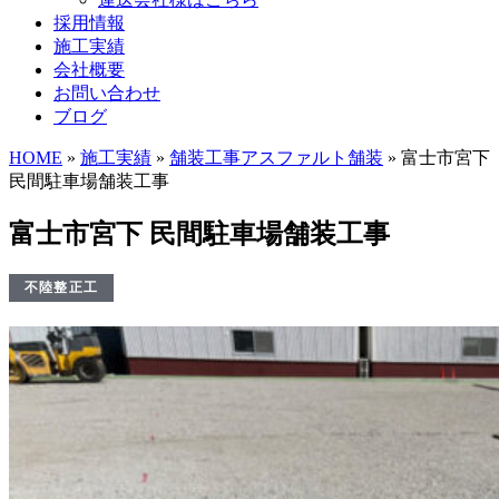
採用情報
施工実績
会社概要
お問い合わせ
ブログ
HOME
»
施工実績
»
舗装工事
アスファルト舗装
» 富士市宮下
民間駐車場舗装工事
富士市宮下 民間駐車場舗装工事
不陸整正工